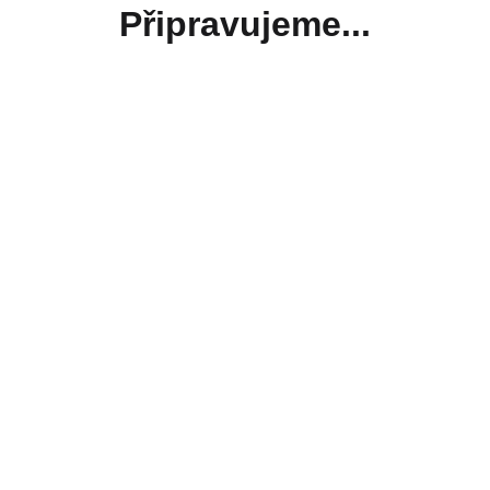
Připravujeme...
Kontakt
Pod Křídly, Lipová 22, 602 00 Brno
EMAIL
info@pokridlybrno.cz
TELEFON
+420 737 123 346